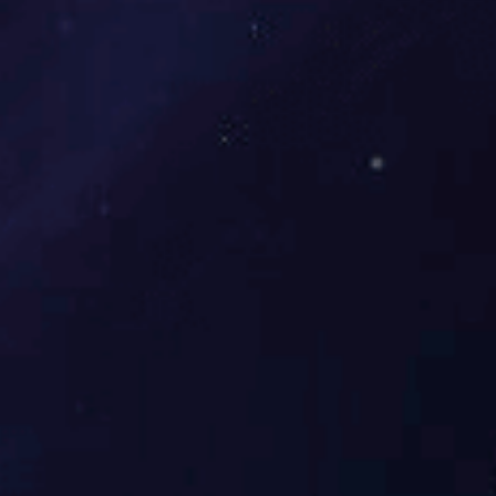
CD-BB003