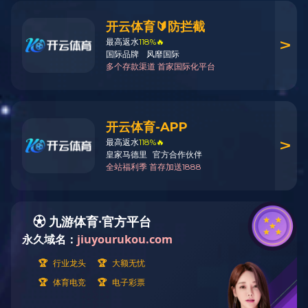
CD-T006