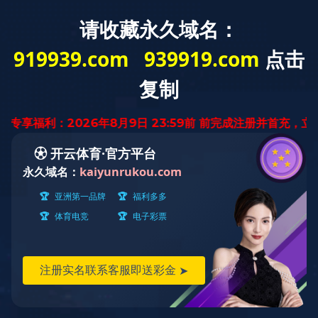
安博线上官网(集团)官方网站欢迎您！客服热线：0576-82728666-0
中文站
English
|
首页
>>
产品中心
>>
蹦床
CD
Iunn
17 x